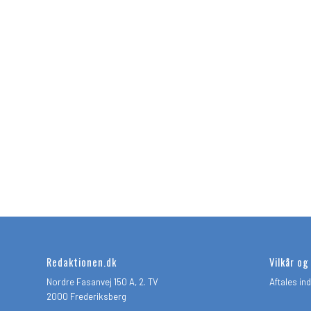
Redaktionen.dk
Vilkår og
Nordre Fasanvej 150 A, 2. TV
Aftales in
2000 Frederiksberg