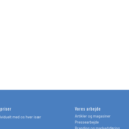
 priser
Vores arbejde
Artikler og magasiner
dividuelt med os hver især
Pressearbejde
Branding og markedsføring